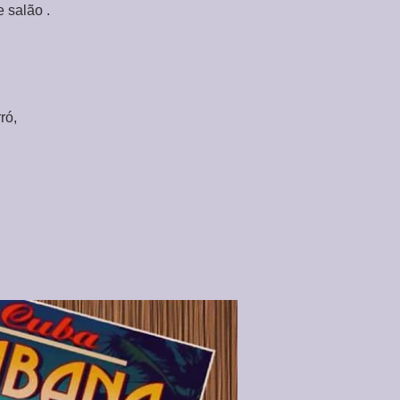
 salão .
ró,