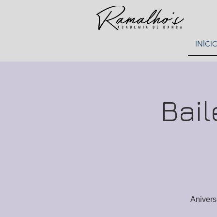
INÍCI
Bail
Anivers